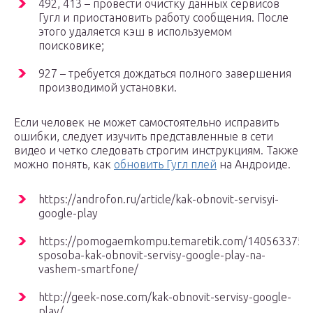
492, 413 – провести очистку данных сервисов
Гугл и приостановить работу сообщения. После
этого удаляется кэш в используемом
поисковике;
927 – требуется дождаться полного завершения
производимой установки.
Если человек не может самостоятельно исправить
ошибки, следует изучить представленные в сети
видео и четко следовать строгим инструкциям. Также
можно понять, как
обновить Гугл плей
на Андроиде.
https://androfon.ru/article/kak-obnovit-servisyi-
google-play
https://pomogaemkompu.temaretik.com/1405633751
sposoba-kak-obnovit-servisy-google-play-na-
vashem-smartfone/
http://geek-nose.com/kak-obnovit-servisy-google-
play/