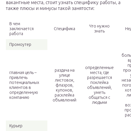
вакантные места, стоит узнать специфику работы, а
также плюсы и минусы такой занятости:
В чем
Что нужно
заключается
Специфика
Не
знать
работа
Промоутер
боль
в
п
определенные
раздача на
про
главная цель –
места, где
улице
привлечь
разрешается
листовок,
неза
потенциальных
поклейка
флаэров,
пого
клиентов в
объявлений,
купонов,
хот
определенную
уметь
расклейка
ли
компанию
общаться с
объявлений
людьми
во
пр
ра
Курьер