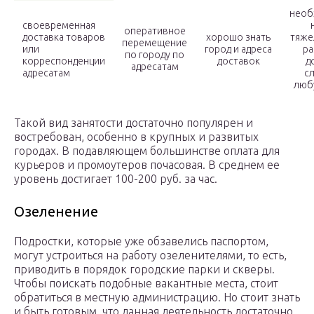
необ
своевременная
оперативное
доставка товаров
хорошо знать
тяже
перемещение
или
город и адреса
ра
по городу по
корреспонденции
доставок
д
адресатам
адресатам
сл
люб
Такой вид занятости достаточно популярен и
востребован, особенно в крупных и развитых
городах. В подавляющем большинстве оплата для
курьеров и промоутеров почасовая. В среднем ее
уровень достигает 100-200 руб. за час.
Озеленение
Подростки, которые уже обзавелись паспортом,
могут устроиться на работу озеленителями, то есть,
приводить в порядок городские парки и скверы.
Чтобы поискать подобные вакантные места, стоит
обратиться в местную администрацию. Но стоит знать
и быть готовым, что данная деятельность достаточно