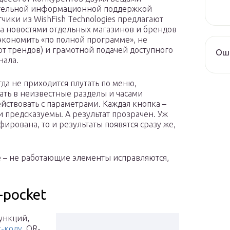
тельной информационной поддержкой
тчики из WishFish Technologies предлагают
за новостями отдельных магазинов и брендов
 экономить «по полной программе», не
 от трендов) и грамотной подачей доступного
Оши
нала.
гда не приходится плутать по меню,
ать в неизвестные разделы и часами
йствовать с параметрами. Каждая кнопка –
 предсказуемы. А результат прозрачен. Уж
фирована, то и результаты появятся сразу же,
 – не работающие элементы исправляются,
-pocket
ункций,
-коду
, QR-