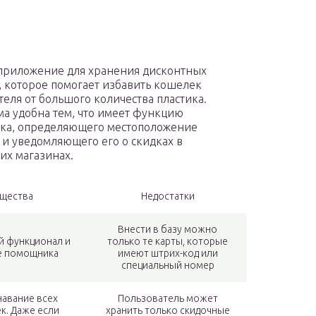
приложение для хранения дисконтных
, которое помогает избавить кошелек
теля от большого количества пластика.
а удобна тем, что имеет функцию
ка, определяющего местоположение
 и уведомляющего его о скидках в
х магазинах.
щества
Недостатки
Внести в базу можно
й функционал и
только те карты, которые
е помощника
имеют штрих-код или
специальный номер
навание всех
Пользователь может
к. Даже если
хранить только скидочные