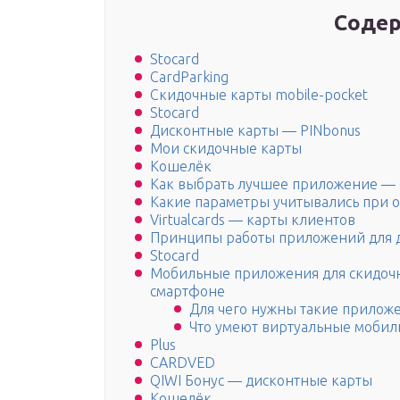
Содер
Stocard
CardParking
Скидочные карты mobile-pocket
Stocard
Дисконтные карты — PINbonus
Мои скидочные карты
Кошелёк
Как выбрать лучшее приложение —
Какие параметры учитывались при 
Virtualcards — карты клиентов
Принципы работы приложений для д
Stocard
Мобильные приложения для скидочн
смартфоне
Для чего нужны такие прилож
Что умеют виртуальные мобил
Plus
CARDVED
QIWI Бонус — дисконтные карты
Кошелёк