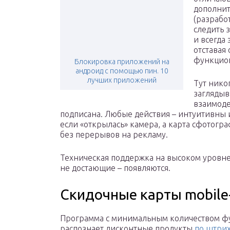
дополни
(разрабо
следить 
и всегда
отставая
функцио
Блокировка приложений на
андроид с помощью пин. 10
лучших приложений
Тут нико
заглядыв
взаимоде
подписана. Любые действия – интуитивны и
если «открылась» камера, а карта сфотогра
без перерывов на рекламу.
Техническая поддержка на высоком уровне
не достающие – появляются.
Скидочные карты mobile
Программа с минимальным количеством ф
распознает дисконтные продукты
по штрих