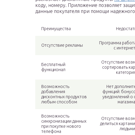
коду, номеру. Приложение позволяет защи
данные покупателя при помощи надежного
Преимущества
Недостат
Программа работ
Отсутствие рекламы
с интерне
Отсутствие воз
Бесплатный
сортировать ка
функционал
категори
Возможность
Нет дополнит
добавления
функций: бонусо
дисконтных продуктов
уведомлений о с
любым способом
магазин
Возможность
Отсутствие воз
синхронизации данных
делиться картами
при покупке нового
людьми
телефона