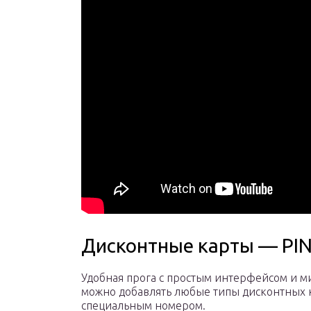
Дисконтные карты — PI
Удобная прога с простым интерфейсом и 
можно добавлять любые типы дисконтных к
специальным номером.