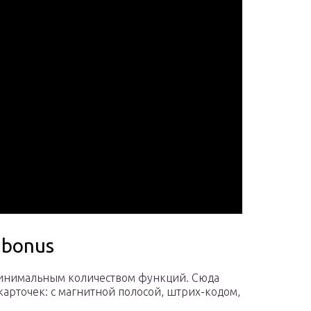
Nbonus
минимальным количеством функций. Сюда
арточек: с магнитной полосой, штрих-кодом,