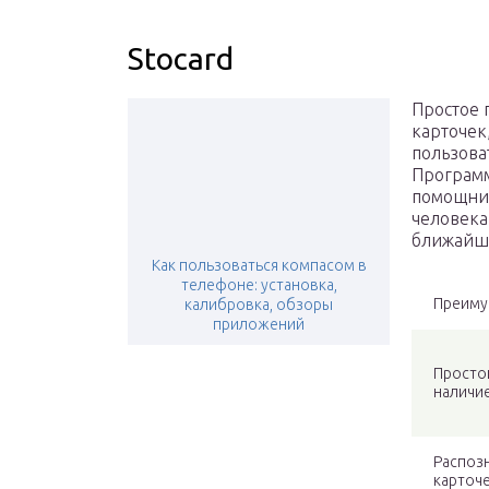
Stocard
Простое 
карточек
пользова
Программ
помощни
человека
ближайши
Как пользоваться компасом в
телефоне: установка,
Преиму
калибровка, обзоры
приложений
Просто
наличи
Распоз
карточе