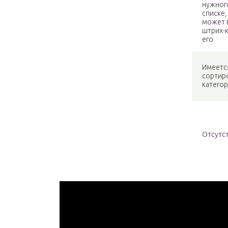
нужного
списке,
может 
штрих-к
его
Имеетс
сортиро
катего
Отсутс