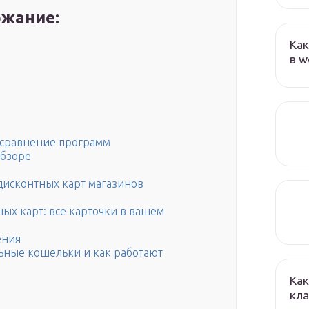
жание:
Как
в w
 сравнение программ
обзоре
исконтных карт магазинов
ых карт: все карточки в вашем
ения
ьные кошельки и как работают
Как
кла