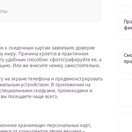
рты
Пра
фи
м к скидочным картам завоевало доверие
у миру. Причина кроется в практичном
Смо
ту удобным способом: сфотографируйте ее, а
про
цию. Или же внесите номер самостоятельно.
рту на экране телефона и продемонстрировать
циальным устройством. В приложении на
о специальными скидками, промокодами и
вы посещаете чаще всего.
ионное хранилище» персональных карт,
ееся от конкурентов двумя вещами –