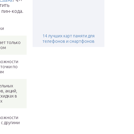
тить
 пин-кода.
ки
14 лучших карт памяти для
телефонов и смартфонов
ает только
том
можности
рточки по
ям
ельных
в, акций,
кидках в
ах
можности
 с другими