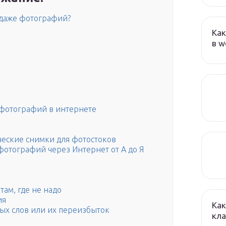
одаже фотографий?
Как
в w
 фотографий в интернете
ческие снимки для фотостоков
фотографий через Интернет от А до Я
ам, где не надо
ия
Как
х слов или их переизбыток
кла