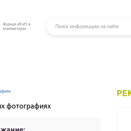
Журнал об ИТ и
компьютерах
РЕ
афиях
ых фотографиях
жание: