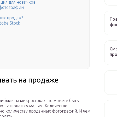
кция для новичков
и фотографии
ших продаж?
Пра
dobe Stock
фи
Смо
про
вать на продаже
ибыль на микростоках, но можете быть
вольствоваться малым. Количество
но количеству проданных фотографий. И чем
родать.