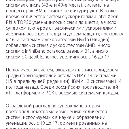
системах списка (43-е и 49-е места), системы на
процессорах IBM в списке не фигурируют. В то же
время количество систем с ускорителями Intel Xeon
Phi в TOP50 уменьшилось с семи до шести, а число
суперкомпьютеров с графическими ускорителями
увеличилось с шестнадцати до семнадцати, поскольку
к 16-и системам с ускорителями Nvidia (Нвидиа)
добавилась система с ускорителями AMD. Число
систем с InfiniBand осталось равным 31, а число
систем с Gigabit Ethernet увеличилось с 16 до 17.
По количеству систем, входящих в список, лидером
среди производителей осталась HP с 14 системами
(15 в предыдущей редакции), IBM с 13 системами (14
полгода назад). Среди российских производителей
«Т-Платформы» и РСК с восемью системами каждая.
Отраслевой расклад по суперкомпьютерам
претерпел некоторые изменения: количество
систем, используемых в науке и образовании,
уменьшилось с 19 до 17, ориентированных на
конкретные прикладные исследования осталось