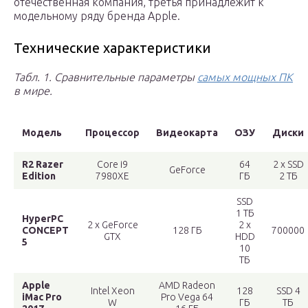
отечественная компания, третья принадлежит к
модельному ряду бренда Apple.
Технические характеристики
Табл. 1. Сравнительные параметры
самых мощных ПК
в мире.
Модель
Процессор
Видеокарта
ОЗУ
Диски
R2 Razer
Core i9
64
2 х SSD
GeForce
Edition
7980XE
ГБ
2 ТБ
SSD
1 ТБ
HyperPC
2 х GeForce
2 х
CONCEPT
128 ГБ
700000
GTX
HDD
5
10
ТБ
Apple
AMD Radeon
Intel Xeon
128
SSD 4
iMac Pro
Pro Vega 64
W
ГБ
ТБ