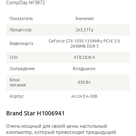
CompDay №3872
Показатель
Значение
Процессор
2х3,5 ГГц
GeForce GTX 1050 1354Mhz PCI-E 3.0
Видеокарта
2048Mb DDR 5
ОЗУ
4 ГБ DDR 4
Охлаждение
Воздушное
Блок
450 Вт
питания
Корпус
Accord A-30B
Brand Star H1006941
Очень мощный для своей цены настольный
компьютер, который превосходит предыдущий