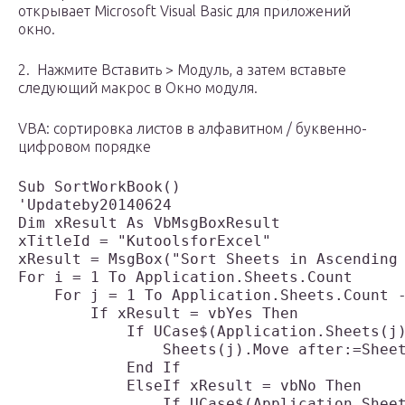
открывает Microsoft Visual Basic для приложений
окно.
2. Нажмите Вставить > Модуль, а затем вставьте
следующий макрос в Окно модуля.
VBA: сортировка листов в алфавитном / буквенно-
цифровом порядке
Sub SortWorkBook()

'Updateby20140624

Dim xResult As VbMsgBoxResult

xTitleId = "KutoolsforExcel"

xResult = MsgBox("Sort Sheets in Ascending 
For i = 1 To Application.Sheets.Count

    For j = 1 To Application.Sheets.Count -
        If xResult = vbYes Then

            If UCase$(Application.Sheets(j)
                Sheets(j).Move after:=Sheet
            End If

            ElseIf xResult = vbNo Then

                If UCase$(Application.Sheet