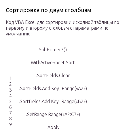
Сортировка по двум столбцам
Код VBA Excel для сортировки исходной таблицы по
первому и второму столбцам с параметрами по
умолчанию:
SubPrimer3()
WithActiveSheet.Sort
.SortFields.Clear
1
2
.SortFields.Add Key=Range(«A2»)
3
4
5
.SortFields.Add Key=Range(«B2»)
6
7
.SetRange Range(«A2:C7»)
8
9
.Apply