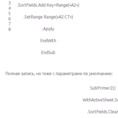
3
.SortFields.Add Key=Range(«A2»)
4
5
.SetRange Range(«A2:C7»)
6
7
.Apply
8
EndWith
EndSub
Полная запись, но тоже с параметрами по умолчанию:
SubPrimer2()
WithActiveSheet.S
.SortFields.Clea