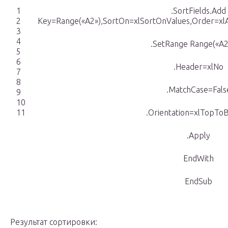
1
.SortFields.Add
2
Key=Range(«A2»),SortOn=xlSortOnValues,Order=xl
3
4
.SetRange Range(«A2
5
6
.Header=xlNo
7
8
.MatchCase=Fals
9
10
11
.Orientation=xlTopTo
.Apply
EndWith
EndSub
Результат сортировки: