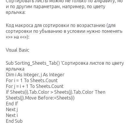
Сортировать листы можно не только по алфавиту, но
и по другим параметрам, например, по цвету
ярлычка:
Код макроса для сортировки по возрастанию (для
сортировки по убыванию в условии нужно поменять
«>» на «<«):
Visual Basic
Sub Sorting_Sheets_Tab() ‘Сортировка листов по цвету
ярлычка
Dim i As Integer, j As Integer
For i = 1 To Sheets.Count
For j = i + 1 To Sheets.Count
If Sheets(i).Tab.Color > Sheets(j).Tab.Color Then
Sheets(j).Move Before:=Sheets(i)
End If
Next j
Next i
End Sub