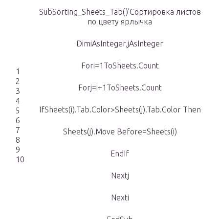
SubSorting_Sheets_Tab()’Сортировка листов
по цвету ярлычка
DimiAsInteger,jAsInteger
Fori=1ToSheets.Count
1
2
Forj=i+1ToSheets.Count
3
4
IfSheets(i).Tab.Color>Sheets(j).Tab.Color Then
5
6
7
Sheets(j).Move Before=Sheets(i)
8
9
EndIf
10
Nextj
Nexti