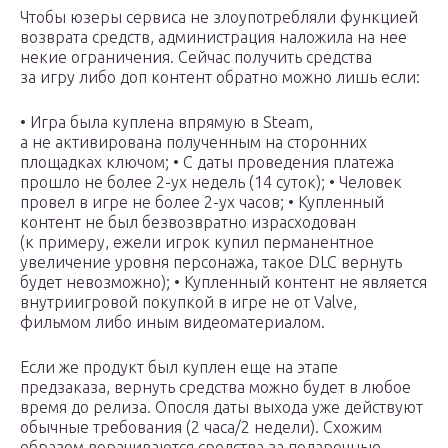
Чтобы юзеры сервиса не злоупотребляли функцией
возврата средств, администрация наложила на нее
некие ограничения. Сейчас получить средства
за игру либо доп контент обратно можно лишь если:
• Игра была куплена впрямую в Steam,
а не активирована полученным на сторонних
площадках ключом; • С даты проведения платежа
прошло не более 2-ух недель (14 суток); • Человек
провел в игре не более 2-ух часов; • Купленный
контент не был безвозвратно израсходован
(к примеру, ежели игрок купил перманентное
увеличение уровня персонажа, такое DLC вернуть
будет невозможно); • Купленный контент не является
внутриигровой покупкой в игре не от Valve,
фильмом либо иным видеоматериалом.
Если же продукт был куплен еще на этапе
предзаказа, вернуть средства можно будет в любое
время до релиза. Опосля даты выхода уже действуют
обычные требования (2 часа/2 недели). Схожим
образом ворачиваются средства за подарочные