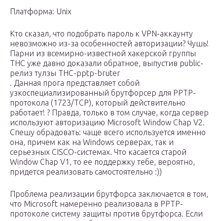
Платформа: Unix
Кто сказал, что подобрать пароль к VPN-аккаунту
невозможно из-за особенностей авторизации? Чушь!
Парни из всемирно-известной хакерской группы
THC уже давно доказали обратное, выпустив public-
релиз тулзы THC-pptp-bruter
. Данная прога представляет собой
узкоспециализированный брутфорсер для PPTP-
протокола (1723/TCP), который действительно
работает! ? Правда, только в том случае, когда сервер
используют авторизацию Microsoft Window Chap V2.
Спешу обрадовать: чаще всего используется именно
она, причем как на Windows серверах, так и
серьезных CISCO-системах. Что касается старой
Window Chap V1, то ее поддержку тебе, вероятно,
придется реализовать самостоятельно :))
Проблема реализации брутфорса заключается в том,
что Microsoft намеренно реализовала в PPTP-
протоколе систему защиты против брутфорса. Если