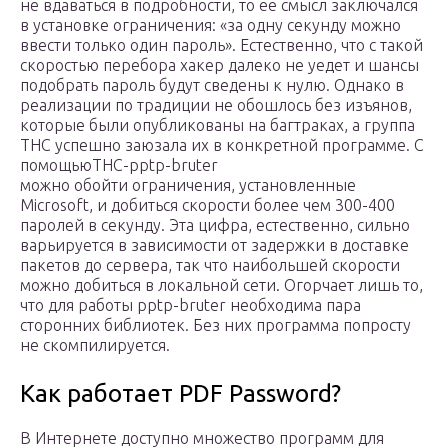
не вдаваться в подробности, то ее смысл заключался
в установке ограничения: «за одну секунду можно
ввести только один пароль». Естественно, что с такой
скоростью перебора хакер далеко не уедет и шансы
подобрать пароль будут сведены к нулю. Однако в
реализации по традиции не обошлось без изъянов,
которые были опубликованы на багтраках, а группа
THC успешно заюзала их в конкретной программе. С
помощьюTHC-pptp-bruter
можно обойти ограничения, установленные
Microsoft, и добиться скорости более чем 300-400
паролей в секунду. Эта цифра, естественно, сильно
варьируется в зависимости от задержки в доставке
пакетов до сервера, так что наибольшей скорости
можно добиться в локальной сети. Огорчает лишь то,
что для работы pptp-bruter необходима пара
сторонних библиотек. Без них программа попросту
не скомпилируется.
Как работает PDF Password?
В Интернете доступно множество программ для