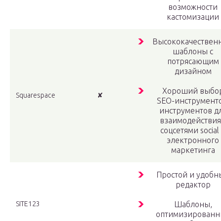
возможности
кастомизации
Высококачествен
шаблоны с
потрясающим
дизайном
Хороший выбо
Squarespace
✘
SEO-инструменто
инструментов д
взаимодействия
соцсетями social
электронного
маркетинга
Простой и удобн
редактор
SITE123
Шаблоны,
оптимизированн