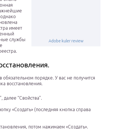
ионная
 важнейшие
 однако
ановлена
стра имеет
ненный
мные службы
Adobe kuler review
не
реестра.
осстановления.
 обязательном порядке. У вас не получится
чка восстановления.
 далее “Свойства”.
опку «Создать» (последняя кнопка справа
тановления, потом нажимаем «Создать».