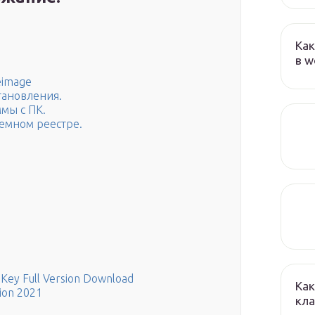
Как
в w
eimage
становления.
мы с ПК.
темном реестре.
 Key Full Version Download
Как
sion 2021
кла