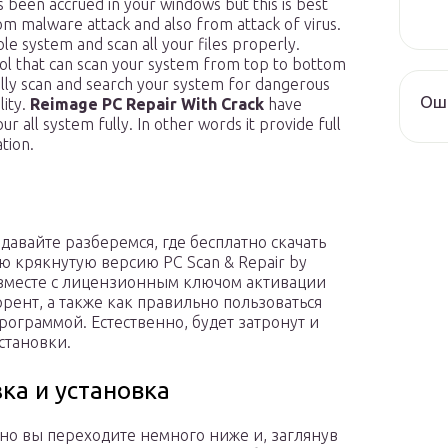
 been accrued in your windows but this is best
rom malware attack and also from attack of virus.
le system and scan all your files properly.
tool that can scan your system from top to bottom
ally scan and search your system for dangerous
Оши
lity.
Reimage PC Repair With Crack
have
r all system fully. In other words it provide full
tion.
 давайте разберемся, где бесплатно скачать
 крякнутую версию PC Scan & Repair by
вместе с лицензионным ключом активации
ррент, а также как правильно пользоваться
рограммой. Естественно, будет затронут и
становки.
зка и установка
но вы переходите немного ниже и, заглянув