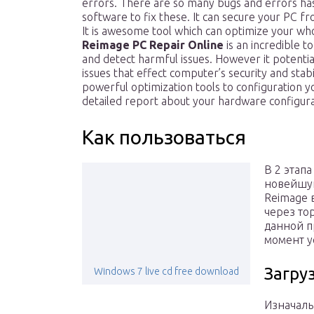
errors. There are so many bugs and errors has
software to fix these. It can secure your PC f
It is awesome tool which can optimize your who
Reimage PC Repair Online
is an incredible 
and detect harmful issues. However it potenti
issues that effect computer’s security and stabi
powerful optimization tools to configuration you
detailed report about your hardware configura
Как пользоваться
В 2 этапа
новейшую
Reimage 
через то
данной п
момент у
Загру
Windows 7 live cd free download
Изначаль