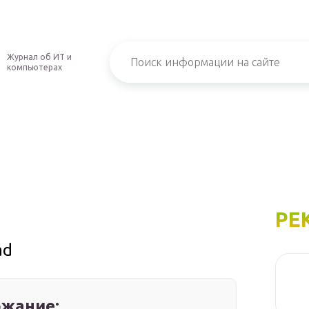
Журнал об ИТ и
компьютерах
РЕ
ad
жание: