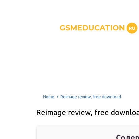
GSMEDUCATION
RU
Home
Reimage review, free download
Reimage review, free downlo
Содер