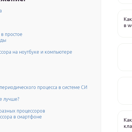
а
Как
в w
 в простое
рды
сора на ноутбуке и компьютере
периодического процесса в системе СИ
е лучше?
 разных процессоров
ессора в смартфоне
Как
кла