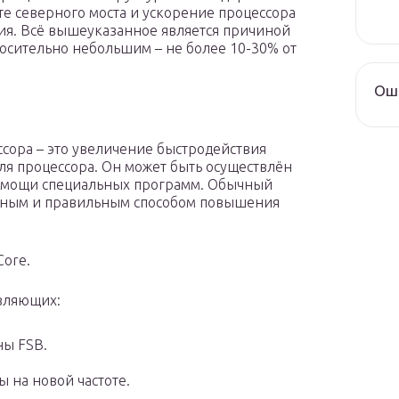
ете северного моста и ускорение процессора
ия. Всё вышеуказанное является причиной
носительно небольшим – не более 10-30% от
Оши
ссора – это увеличение быстродействия
я процессора. Он может быть осуществлён
помощи специальных программ. Обычный
асным и правильным способом повышения
Core.
авляющих:
ны FSB.
 на новой частоте.