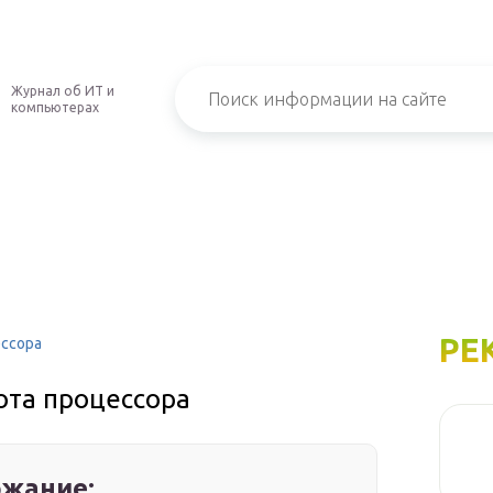
Журнал об ИТ и
компьютерах
РЕ
ессора
тота процессора
жание: