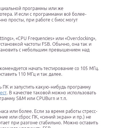
ециальной программы или же
тера. И если с программами всё более-
чно просты, при работе с биос могут
ings», «CPU Frequencies» или «Overclocking»,
установкой частоты FSB. Обычно, она так и
установить с небольшим превышением над
комендуется начать тестирование со 105 МГц.
ставить 110 МГц и так далее.
ь ПК и запустить какую-нибудь программу
ест
. В качестве таковой можно использовать
грамму S&M или CPUBurn и т.п.
аса или более. Если за время работы стресс-
ие или сброс ПК, «синий экран» и пр.) не
тает при разгоне стабильно. Можно оставить