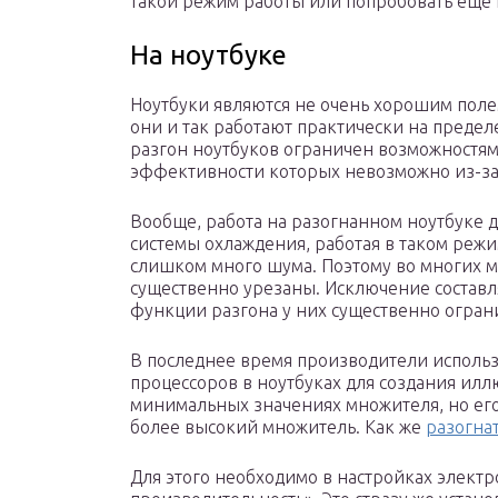
такой режим работы или попробовать ещё 
На ноутбуке
Ноутбуки являются не очень хорошим поле
они и так работают практически на предел
разгон ноутбуков ограничен возможностям
эффективности которых невозможно из-за
Вообще, работа на разогнанном ноутбуке до
системы охлаждения, работая в таком реж
слишком много шума. Поэтому во многих м
существенно урезаны. Исключение составля
функции разгона у них существенно огран
В последнее время производители испол
процессоров в ноутбуках для создания илл
минимальных значениях множителя, но его
более высокий множитель. Как же
разогна
Для этого необходимо в настройках элект