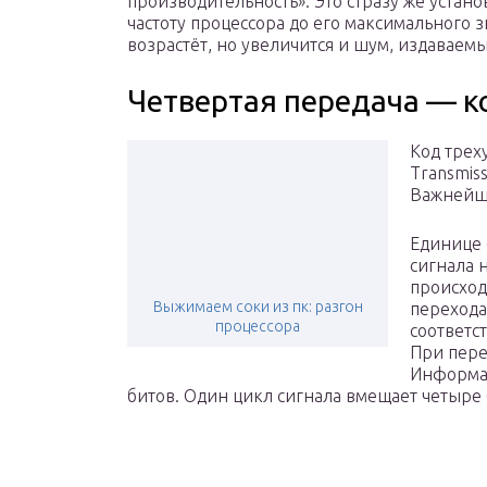
производительность». Это стразу же устан
частоту процессора до его максимального 
возрастёт, но увеличится и шум, издаваем
Четвертая передача — к
Код трех
Transmis
Важнейше
Единице 
сигнала 
происход
Выжимаем соки из пк: разгон
перехода
процессора
соответс
При пере
Информа
битов. Один цикл сигнала вмещает четыре 