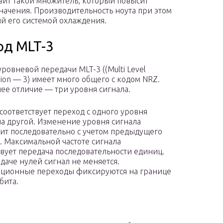
овит такой множитель, который повысит
значения. Производительность ноута при этом
ый его системой охлаждения.
од MLT-3
уровневой передачи MLT-3 ((Multi Level
sion — 3) имеет много общего с кодом NRZ.
е отличие — три уровня сигнала.
соответствует переход с одного уровня
на другой. Изменение уровня сигнала
ит последовательно с учетом предыдущего
. Максимальной частоте сигнала
твует передача последовательности единиц.
даче нулей сигнал не меняется.
ционные переходы фиксируются на границе
бита.