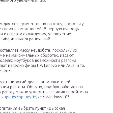
немного увеличить FSB.
м для экспериментов по разгону, поскольку
е своих возможностей. В первую очередь
и их систем охлаждения, увеличение
 габаритных ограничений.
ставляет массу неудобств, поскольку их
име на максимальных оборотах, издают
оделях ноутбуков возможности разгона
ют изделия фирм HP, Lenovo или Asus, и то,
ичены.
ьзуют широкий диапазон множителей
юзии разгона. Обычно, ноутбук работает на
 работу можно ускорить, заставив перейти на
ть процессор ноутбуке
с Windows 10?
ропитания выбрать пункт «Высокая