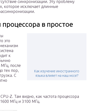
отсутствие синхронизации. Эту проблему
, которое исключает длинные
рассинхронизации.
 процессора в простое
ты
то это
 механизм
система
одит к
бычно
 МГц, после
о тех пор,
Как изучение иностранного
грузка. С
языка влияет на наш мозг?
атно
PU-Z. Там видно, как частота процессора
 1600 МГц и 3100 МГц.