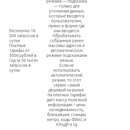
режиме — подсказки
— только для
уточнения данных,
которые вводятся
пользователем,
прямо в форме где
Бесплатно 10
они вводятся.
000 запросов в
Обрабатывать
сутки.
собранные ранее
Платные
массивы адресов в
тарифы от
автоматическом
5000 рублей в
режиме подсказками
год за 50 тысяч
нельзя.
запросов в
Если не
сутки.
использовать
автоматический
режим, то этот
сервис самый
дешевый на рынке.
На платных тарифах
даёт массу полезной
информации – цены
на недвижимость,
ближайшие станции
метро, коды ФИАС и
КЛАДР и тд