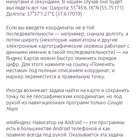
минутами и секундами. В нашем случае оно будет
выглядеть вот так: Широта: 55°45′6.16″N (55.75171)
Долгота: 37°37′1.27″E (37.617019)
Если вы введете координаты не в той
последовательности — например, сначала долготу, а
потом широту (некоторые навигаторы и другие
электронные картографические сервисы работают с
данными именно в такой последовательности) — на
Яндекс Картах можно быстро поменять порядок
цифр. Для этого нажмите на ссылку «Поменять
местами» под полным описанием координат, и
маркер переместится в правильную точку.
Иногда возникает задача найти на карте и сохранить
точку по её географическим координатам, но под
рукой из навигационных программ только
Google
Maps
илиЯндекс Навигатор на Android — эти программы
есть в большинстве Android телефонов и как
правило всегда под рукой. Оказывается эта задача