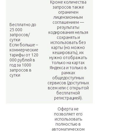
Кроме количества
запросов также
ограничен
лицензионным
соглашением —
Бесплатно до
результаты
25 000
кодирования нельзя
запросов/
сохранять и
сутки
использовать без
Если больше –
карты (но можно
коммерческие
кешировать), их
тарифы от 120
нужно отображать
000 рублей в
только на картах
год за 1000
Яндекса и только в
запросов в
рамках
сутки
общедоступных
сервисов (доступных
всем или с открытой
бесплатной
регистрацией).
Оферта не
позволяет его
использовать
полностью в
автоматическом