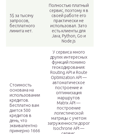
Полностью платный
сервис, поэтому я в
5$ за тысячу
своей работе его
запросов,
практически не
бесплатного
использовал. Зато
лимита нет.
есть клиенты для
Java, Python, Go и
Node.js
У сервиса много
других интересных
функций помимо
геокодирования:
Routing API и Route
Optimization API —
автоматическое
Стоимость
построение и
основана на
оптимизация
использовании
маршрутов
кредитов.
Matrix API —
Бесплатно вам
построение
дается 500
логистической
кредитов в
матрицы с учетом
день, что
загруженности дорог
эквивалентно
Isochrone API —
примерно 1666
сервис,