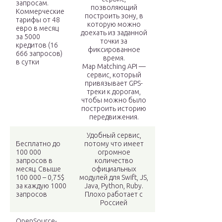
запросам.
позволяющий
Коммерческие
построить зону, в
тарифы от 48
которую можно
евро в месяц
доехать из заданной
за 5000
точки за
кредитов (16
фиксированное
666 запросов)
время.
в сутки
Map Matching API —
сервис, который
привязывает GPS-
треки к дорогам,
чтобы можно было
построить историю
передвижения.
Удобный сервис,
Бесплатно до
потому что имеет
100 000
огромное
запросов в
количество
месяц. Свыше
официальных
100 000 – 0,75$
модулей для Swift, JS,
за каждую 1000
Java, Python, Ruby.
запросов
Плохо работает с
Россией
OpenSource-