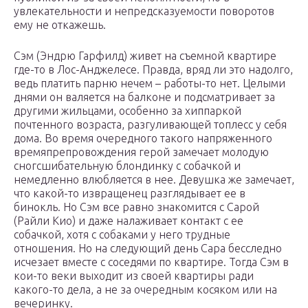
увлекательности и непредсказуемости поворотов
ему не откажешь.
Сэм (Эндрю Гарфилд) живет на съемной квартире
где-то в Лос-Анджелесе. Правда, вряд ли это надолго,
ведь платить парню нечем – работы-то нет. Целыми
днями он валяется на балконе и подсматривает за
другими жильцами, особенно за хиппаркой
почтенного возраста, разгуливающей топлесс у себя
дома. Во время очередного такого напряженного
времяпрепровождения герой замечает молодую
сногсшибательную блондинку с собачкой и
немедленно влюбляется в нее. Девушка же замечает,
что какой-то извращенец разглядывает ее в
бинокль. Но Сэм все равно знакомится с Сарой
(Райли Кио) и даже налаживает контакт с ее
собачкой, хотя с собаками у него трудные
отношения. Но на следующий день Сара бесследно
исчезает вместе с соседями по квартире. Тогда Сэм в
кои-то веки выходит из своей квартиры ради
какого-то дела, а не за очередным косяком или на
вечеринку.