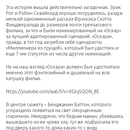
Эта история вышла действительно загадочная. Эрик
Рот и Робин Сквайкорд хорошо потрудились, раздув
мелкий одноименный рассказ Фрэнсиса Скотта
Фицджеральда до размеров почти трехчасового
фильма, за что и были номинированный на «Оскар»
за лучший адаптированный сценарий. «Оскара»,
правда, в тот год загребли себе сценаристы
«Миллионера из трущоб», который был удостоен и
еще 7-ми статуэток из числа других номинаций.
Но на наш взгляд «Оскара» должен был удостоиться
именно этот фэнтезийный и душевный на всю
катушку фильм.
https://youtube.com/watch?v=XGtq5QON_8E
В центре сюжета – Бенджамин Баттон, которого
угораздило появиться на свет сморщенным
старичком. Немудрено, что бедная маман, убоявшись
вышедшего из ее чрева зла, тут же подбросила его
под дверь какого-то дома каких-то с виду