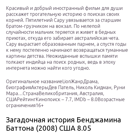
Красивый и добрый иностранный фильм для души
расскажет трогательную историю о поисках своих
корней. Пятилетний Сару увязывается за старшим
братом-грузчиком на вокзал. По нелепой
случайности мальчик теряется и живет в бедных
приютах, откуда его забирает австралийская чета.
Сару вырастает образованным парнем, а спустя годы
к нему постепенно начинают возвращаться туманные
картины детства. Неожиданные вспышки памяти
толкают индийца на поиск родных, ведь в эпоху
интернета можно найти кого угодно.
Оригинальное названиеLionЖанрДрама,
биографияАктерыДев Патель, Николь Кидман, Руни
Мара…СтранаВеликобритания, Австралия,
СШАРейтингКинопоиск – 7.7, IMDb – 8.0Возрастные
ограничения16+
Загадочная история Бенджамина
Баттона (2008) США 8.05