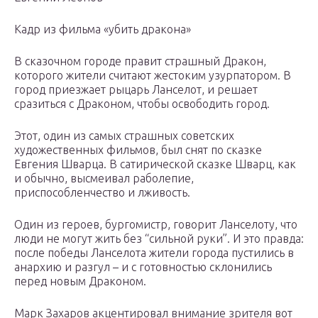
Кадр из фильма «убить дракона»
В сказочном городе правит страшный Дракон,
которого жители считают жестоким узурпатором. В
город приезжает рыцарь Ланселот, и решает
сразиться с Драконом, чтобы освободить город.
Этот, один из самых страшных советских
художественных фильмов, был снят по сказке
Евгения Шварца. В сатирической сказке Шварц, как
и обычно, высмеивал раболепие,
приспособленчество и лживость.
Один из героев, бургомистр, говорит Ланселоту, что
люди не могут жить без “сильной руки”. И это правда:
после победы Ланселота жители города пустились в
анархию и разгул – и с готовностью склонились
перед новым Драконом.
Марк Захаров акцентировал внимание зрителя вот