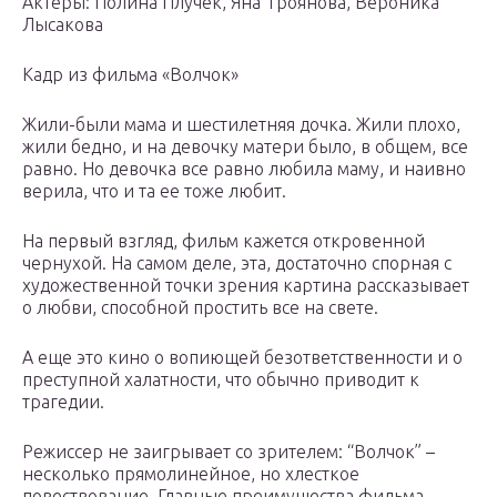
Актеры: Полина Плучек, Яна Троянова, Вероника
Лысакова
Кадр из фильма «Волчок»
Жили-были мама и шестилетняя дочка. Жили плохо,
жили бедно, и на девочку матери было, в общем, все
равно. Но девочка все равно любила маму, и наивно
верила, что и та ее тоже любит.
На первый взгляд, фильм кажется откровенной
чернухой. На самом деле, эта, достаточно спорная с
художественной точки зрения картина рассказывает
о любви, способной простить все на свете.
А еще это кино о вопиющей безответственности и о
преступной халатности, что обычно приводит к
трагедии.
Режиссер не заигрывает со зрителем: “Волчок” –
несколько прямолинейное, но хлесткое
повествование. Главные преимущества фильма –