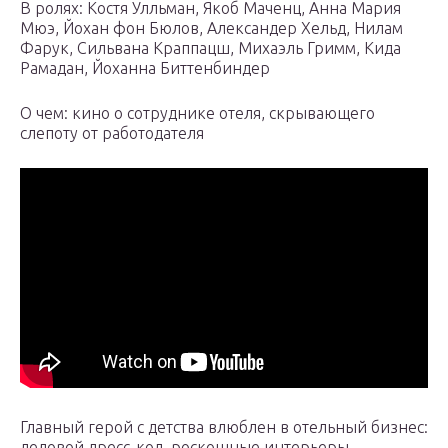
В ролях: Костя Улльман, Якоб Маченц, Анна Мария
Мюэ, Йохан фон Бюлов, Александер Хельд, Нилам
Фарук, Сильвана Краппацш, Михаэль Гримм, Кида
Рамадан, Йоханна Биттенбиндер
О чем: кино о сотруднике отеля, скрывающего
слепоту от работодателя
Главный герой с детства влюблен в отельный бизнес:
деловой дресс-код, роскошные интерьеры,