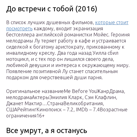
До встречи с тобой (2016)
В список лучших душевных фильмов,
которые стоит
посмотреть
каждому, входит экранизация
бестселлера английской романистки Мойес. Героиня
мелодрамы Лу теряет работу в кафе и устраивается
сиделкой к богатому аристократу, прикованному к
инвалидному креслу. Два года назад Уилла сбил
мотоцикл, и с тех пор он лишился своего дела,
любимой девушки и интереса к окружающему миру.
Появление позитивной Лу станет спасительным
подарком для очерствевшей души парня.
Оригинальное названиеMe Before YouЖанрДрама,
мелодрамаАктерыЭмилия Кларк, Сэм Клафлин,
Джанет Мактир…СтранаВеликобритания,
СШАРейтингКинопоиск – 7.2, IMDb – 7.4Возрастные
ограничения16+
Все умрут, а я останусь