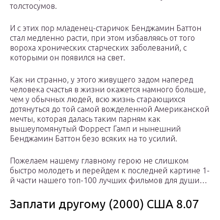
толстосумов.
И с этих пор младенец-старичок Бенджамин Баттон
стал медленно расти, при этом избавляясь от того
вороха хронических старческих заболеваний, с
которыми он появился на свет.
Как ни странно, у этого живущего задом наперед
человека счастья в жизни окажется намного больше,
чем у обычных людей, всю жизнь старающихся
дотянуться до той самой вожделенной Американской
мечты, которая далась таким парням как
вышеупомянутый Форрест Гамп и нынешний
Бенджамин Баттон безо всяких на то усилий.
Пожелаем нашему главному герою не слишком
быстро молодеть и перейдем к последней картине 1-
й части нашего топ-100 лучших фильмов для души…
Заплати другому (2000) США 8.07