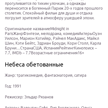
прогуливается по тихим улочкам, а однажды
переносится в богемный Париж 20-х годов прошлого
столетия. Спокойный фильм для души и отдыха
погрузит зрителей в атмосферу ушедшей эпохи.
Оригинальное названиеMidnight in
ParisЖанрФэнтези, мелодрама, комедияАктерыОуэн
Уилсон, Марион Котийяр, Рэйчел МакАдамс, Майкл
Шин, Кэти Бейтс, Эдриан Броуди, Кори Столл, Карла
Бруни…СтранаСША, ИспанияРейтингКинопоиск –
7.7, IMDb – 7.7Возрастные ограничения16+
Небеса обетованные
Жанр: трагикомедия, фантасмагория, сатира
Год: 1991
Режиссер: Эльдар Рязанов
Актеры: Валентин Гафт, Лия Ахеджакова, Ольга