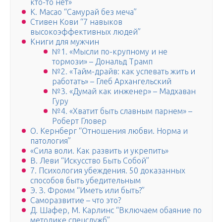
кто-то нет»
К. Масао “Самурай без меча”
Стивен Кови “7 навыков
высокоэффективных людей”
Книги для мужчин
№1. «Мысли по-крупному и не
тормози» – Дональд Трамп
№2. «Тайм-драйв: как успевать жить и
работать» – Глеб Архангельский
№3. «Думай как инженер» – Мадхаван
Гуру
№4. «Хватит быть славным парнем» –
Роберт Гловер
О. Кернберг “Отношения любви. Норма и
патология”
«Сила воли. Как развить и укрепить»
В. Леви “Искусство Быть Собой”
7. Психология убеждения. 50 доказанных
способов быть убедительным
Э. З. Фромм “Иметь или быть?”
Саморазвитие – что это?
Д. Шафер, М. Карлинс “Включаем обаяние по
методике спецслужб”