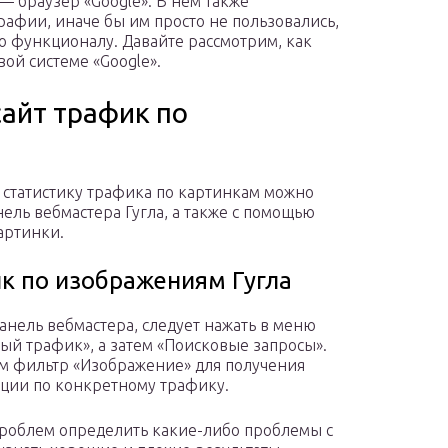
— браузер «Google». В нем также
рафии, иначе бы им просто не пользовались,
о функционалу. Давайте рассмотрим, как
ой системе «Google».
сайт трафик по
 статистику трафика по картинкам можно
нель вебмастера Гугла, а также с помощью
артинки.
к по изображениям Гугла
панель вебмастера, следует нажать в меню
ый трафик», а затем «Поисковые запросы».
 фильтр «Изображение» для получения
ии по конкретному трафику.
проблем определить какие-либо проблемы с