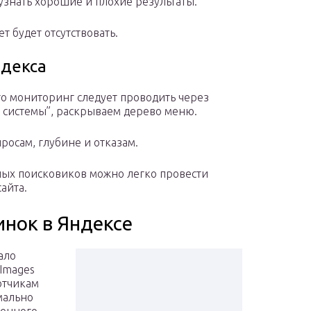
знать хорошие и плохие результаты.
т будет отсутствовать.
ндекса
 то мониторинг следует проводить через
 системы”, раскрываем дерево меню.
росам, глубине и отказам.
ных поисковиков можно легко провести
айта.
инок в Яндексе
ало
 Images
отчикам
мально