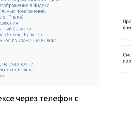
изображение в Яндекс
ильных приложений.
d, iPhone).
Пра
бражения
фи
льный браузер
рез Яндекс.Браузер
льное приложение Яндекс
Смо
про
с на смартфоне
ктов от Яндекса
ры
ексе через телефон с