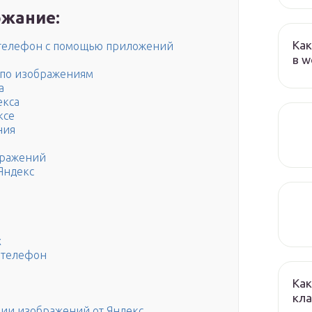
жание:
Как
з телефон с помощью приложений
в w
к по изображениям
а
екса
ксе
ния
бражений
Яндекс
х
 телефон
Как
кла
ции изображений от Яндекс