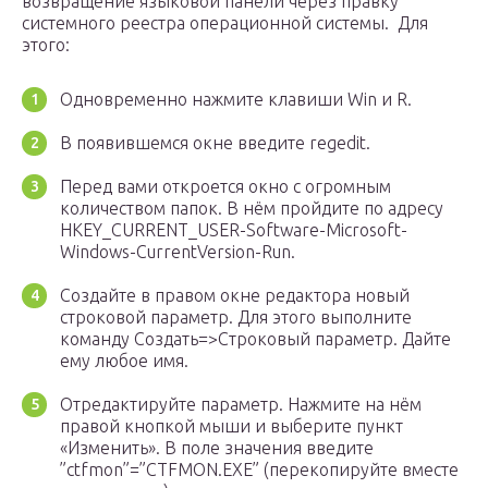
возвращение языковой панели через правку
системного реестра операционной системы. Для
этого:
Одновременно нажмите клавиши Win и R.
В появившемся окне введите regedit.
Перед вами откроется окно с огромным
количеством папок. В нём пройдите по адресу
HKEY_CURRENT_USER-Software-Microsoft-
Windows-CurrentVersion-Run.
Создайте в правом окне редактора новый
строковой параметр. Для этого выполните
команду Создать=>Строковый параметр. Дайте
ему любое имя.
Отредактируйте параметр. Нажмите на нём
правой кнопкой мыши и выберите пункт
«Изменить». В поле значения введите
”ctfmon”=”CTFMON.EXE” (перекопируйте вместе