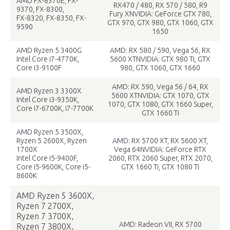
AMD FX-8370E, FX-
RX470 / 480, RX 570 / 580, R9
9370, FX-8300,
Fury XNVIDIA: GeForce GTX 780,
FX-8320, FX-8350, FX-
GTX 970, GTX 980, GTX 1060, GTX
9590
1650
AMD Ryzen 5 3400G
AMD: RX 580 / 590, Vega 56, RX
Intel Core i7-4770K,
5600 XTNVIDIA: GTX 980 Ti, GTX
Core i3-9100F
980, GTX 1060, GTX 1660
AMD: RX 590, Vega 56 / 64, RX
AMD Ryzen 3 3300X
5600 XTNVIDIA: GTX 1070, GTX
Intel Core i3-9350K,
1070, GTX 1080, GTX 1660 Super,
Core i7-6700K, i7-7700K
GTX 1660 Ti
AMD Ryzen 5 3500X,
Ryzen 5 2600X, Ryzen
AMD: RX 5700 XT, RX 5600 XT,
1700X
Vega 64NVIDIA: GeForce RTX
Intel Core i5-9400F,
2060, RTX 2060 Super, RTX 2070,
Core i5-9600K, Core i5-
GTX 1660 Ti, GTX 1080 Ti
8600K
AMD Ryzen 5 3600X,
Ryzen 7 2700X,
Ryzen 7 3700X,
AMD: Radeon VII, RX 5700
Ryzen 7 3800X,