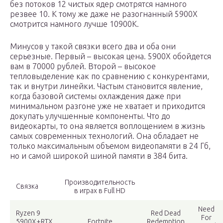
без потоков 12 чистых ядер смотрятся намного
резвее 10. К тому же даже не разогнанный 5900Х
смотрится намного лучше 10900К.
Минусов у такой связки всего два и оба они
серьезные. Первый – высокая цена. 5900X обойдется
вам в 70000 рублей. Второй – высокое
тепловыделение как по сравнению с конкурентами,
так и внутри линейки. Частым становится явление,
когда базовой системы охлаждения даже при
минимальном разгоне уже не хватает и приходится
докупать улучшенные компоненты. Что до
видеокарты, то она является воплощением в жизнь
самых современных технологий. Она обладает не
только максимальным объемом видеопамяти в 24 Гб,
но и самой широкой шиной памяти в 384 бита.
Производительность
Связка
в играх в Full HD
Need
Ryzen 9
Red Dead
For
5900X+RTX
Fortnite
Redemption