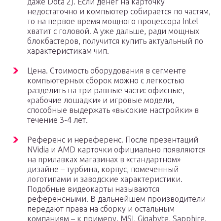
даже Dota 2). Если денег на карточку
недостаточно и компьютер собирается по частям,
то на первое время мощного процессора Intel
хватит с головой. А уже дальше, ради мощных
блокбастеров, получится купить актуальный по
характеристикам чип.
Цена. Стоимость оборудования в сегменте
компьютерных сборок можно с легкостью
разделить на три равные части: офисные,
«рабочие лошадки» и игровые модели,
способные выдержать «высокие настройки» в
течение 3-4 лет.
Референс и нереференс. После презентаций
NVidia и AMD карточки официально появляются
на прилавках магазинах в «стандартном»
дизайне – турбина, корпус, помеченный
логотипами и заводские характеристики.
Подобные видеокарты называются
референсными. В дальнейшем производители
передают права на сборку и остальным
компаниям – к примеру, MSI, Gigabyte, Sapphire.