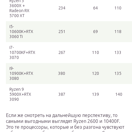
Ryzen 5
3600X +
234
64
110
Radeon RX
5700 ХТ
i5-
10600K+RTX
251
69
118
3060 Ti
i7-
10700KF+RTX
267
110
133
3070
i9-
10900K+RTX
380
120
135
3080
Ryzen 9
5900X+RTX
387
139
140
3090
Если же смотреть на дальнейшую перспективу, то
самыми выгодными выглядят Ryzen 2600 и 10400F.
Это те процессоры, которые и без разгона чувствуют