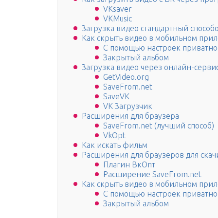
VKsaver
VKMusic
Загрузка видео стандартный способ
Как скрыть видео в мобильном при
С помощью настроек приватно
Закрытый альбом
Загрузка видео через онлайн-серви
GetVideo.org
SaveFrom.net
SaveVK
VK Загрузчик
Расширения для браузера
SaveFrom.net (лучший способ)
VkOpt
Как искать фильм
Расширения для браузеров для скач
Плагин ВкОпт
Расширение SaveFrom.net
Как скрыть видео в мобильном при
С помощью настроек приватно
Закрытый альбом