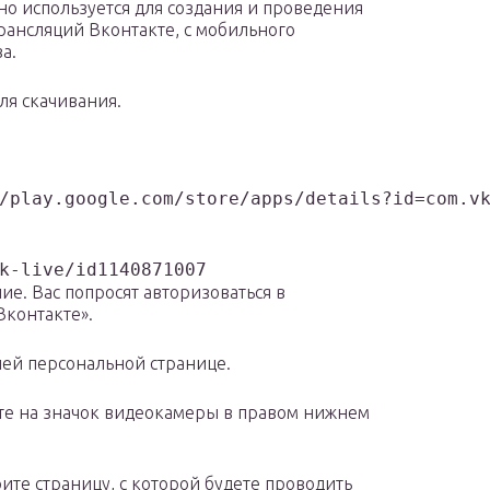
 Оно используется для создания и проведения
рансляций Вконтакте, с мобильного
а.
ля скачивания.
/play.google.com/store/apps/details?id=com.v
k-live/id1140871007
ие. Вас попросят авторизоваться в
Вконтакте».
шей персональной странице.
ите на значок видеокамеры в правом нижнем
те страницу, с которой будете проводить