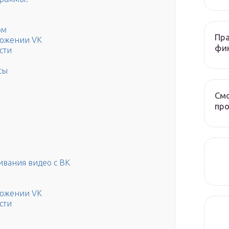
ом
Пра
ложении VK
фи
сти
сы
Смо
про
ивания видео с ВК
ложении VK
сти