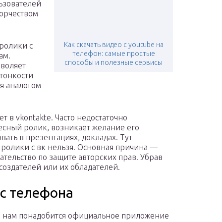
ьзователей
ворчеством
Как скачать видео с youtube на
ролики с
телефон: самые простые
ам.
способы и полезные сервисы
зволяет
 тонкости
ся аналогом
 в vkontakte. Часто недостаточно
есный ролик, возникает желание его
вать в презентациях, докладах. Тут
 ролики с вк нельзя. Основная причина —
тельство по защите авторских прав. Убрав
создателей или их обладателей.
 с телефона
о нам понадобится официальное приложение