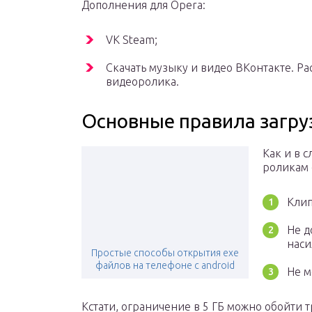
Дополнения для Opera:
VK Steam;
Скачать музыку и видео ВКонтакте. 
видеоролика.
Основные правила загру
Как и в 
роликам 
Клип
Не д
наси
Простые способы открытия exe
файлов на телефоне с android
Не м
Кстати, ограничение в 5 ГБ можно обойти 