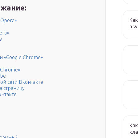
жание:
Как
«Opera»
в w
era»
в
и «Google Chrome»
 Chrome»
ube
ой сети Вконтакте
а страницу
онтакте
Как
кла
граммы?