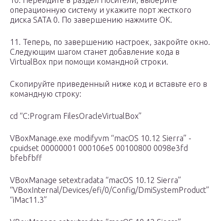
10. Перейдите в раздел Носители, выберите
операционную систему и укажите порт жесткого
диска SATA 0. По завершению нажмите ОК.
11. Теперь, по завершению настроек, закройте окно.
Следующим шагом станет добавление кода в
VirtualBox при помощи командной строки.
Скопируйте приведенный ниже код и вставьте его в
командную строку:
cd “C:Program FilesOracleVirtualBox”
VBoxManage.exe modifyvm “macOS 10.12 Sierra” -
cpuidset 00000001 000106e5 00100800 0098e3fd
bfebfbff
VBoxManage setextradata “macOS 10.12 Sierra”
“VBoxInternal/Devices/efi/0/Config/DmiSystemProduct”
“iMac11.3”