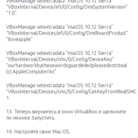
VBoxManage setextradata “macOS 10.12 Sierra”
“VBoxInternal/Device/efi/0/Config/DmiSystemVersion”
“1.0”
VBoxManage setextradata “macOS 10.12 Sierra”
“VBoxInternal/Devices/efi/0/Config/DmiBoardProduct”
“iloveapple”
VBoxManage setextradata “macOS 10.12 Sierra”
“VBoxInternal/Devices/smc/0/Config/DeviceKey”
“ourhardworkbythesewordsguardededpleasedontsteal
(c) AppleComputerInc”
VBoxManage setextradata “macOS 10.12 Sierra”
“VBoxInternal/Devices/smc/0/Config/GetKeyFromRealSMC
1.
13. Теперь вернитесь в окно VirtualBox и щелкните
по иконке Запустить.
14. Настройте свою Mac OS.