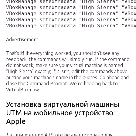
VBoxManage setextradata "High Sierra" "VBo
VBoxManage setextradata "High Sierra" "VBo
VBoxManage setextradata "High Sierra" "VBo
VBoxManage setextradata "High Sierra" "VBo
VBoxManage setextradata "High Sierra" "VBo
Advertisement
That’s it! If everything worked, you shouldn’t see any
feedback; the commands will simply run. If the command
did not work, make sure your virtual machine is named
“High Sierra” exactly; if it isn’t, edit the commands above
putting your machine’s name in the quotes. Go ahead and
close the Command Prompt. We’re heading back to
VirtualBox now.
Установка виртуальной машины
UTM на мобильное устройство
Apple
Да, приложение AltStore не адаптировано для