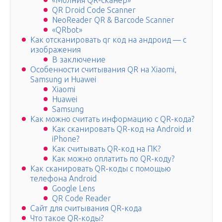
«Молния QR-сканер»
QR Droid Code Scanner
NeoReader QR & Barcode Scanner
«QRbot»
Как отсканировать qr код на андроид — с
изображения
В заключение
Особенности считывания QR на Xiaomi,
Samsung и Huawei
Xiaomi
Huawei
Samsung
Как можно считать информацию с QR-кода?
Как сканировать QR-код на Android и
iPhone?
Как считывать QR-код на ПК?
Как можно оплатить по QR-коду?
Как сканировать QR-коды с помощью
телефона Android
Google Lens
QR Code Reader
Сайт для считывания QR-кода
Что такое QR-коды?