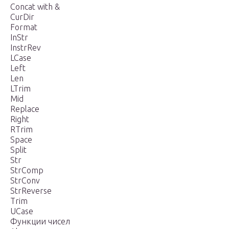
Concat with &
CurDir
Format
InStr
InstrRev
LCase
Left
Len
LTrim
Mid
Replace
Right
RTrim
Space
Split
Str
StrComp
StrConv
StrReverse
Trim
UCase
Функции чисел