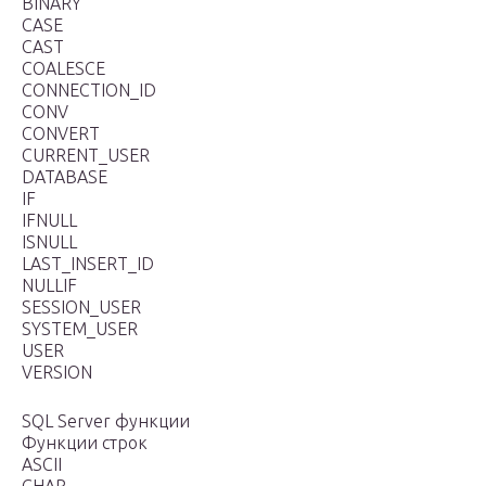
BINARY
CASE
CAST
COALESCE
CONNECTION_ID
CONV
CONVERT
CURRENT_USER
DATABASE
IF
IFNULL
ISNULL
LAST_INSERT_ID
NULLIF
SESSION_USER
SYSTEM_USER
USER
VERSION
SQL Server функции
Функции строк
ASCII