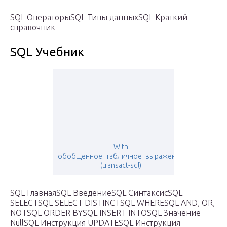
SQL ОператорыSQL Типы данныхSQL Краткий
справочник
SQL Учебник
With
обобщенное_табличное_выражение
(transact-sql)
SQL ГлавнаяSQL ВведениеSQL СинтаксисSQL
SELECTSQL SELECT DISTINCTSQL WHERESQL AND, OR,
NOTSQL ORDER BYSQL INSERT INTOSQL Значение
NullSQL Инструкция UPDATESQL Инструкция