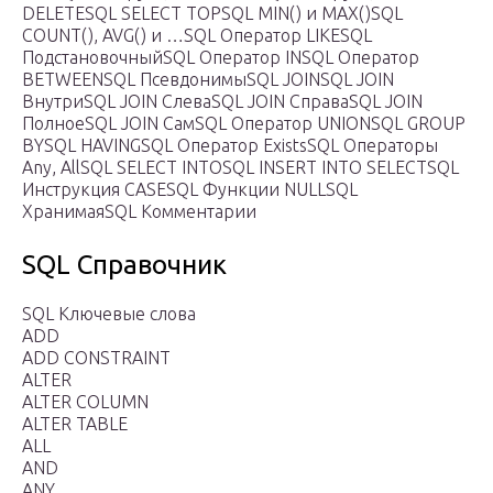
DELETESQL SELECT TOPSQL MIN() и MAX()SQL
COUNT(), AVG() и …SQL Оператор LIKESQL
ПодстановочныйSQL Оператор INSQL Оператор
BETWEENSQL ПсевдонимыSQL JOINSQL JOIN
ВнутриSQL JOIN СлеваSQL JOIN СправаSQL JOIN
ПолноеSQL JOIN СамSQL Оператор UNIONSQL GROUP
BYSQL HAVINGSQL Оператор ExistsSQL Операторы
Any, AllSQL SELECT INTOSQL INSERT INTO SELECTSQL
Инструкция CASESQL Функции NULLSQL
ХранимаяSQL Комментарии
SQL Справочник
SQL Ключевые слова
ADD
ADD CONSTRAINT
ALTER
ALTER COLUMN
ALTER TABLE
ALL
AND
ANY