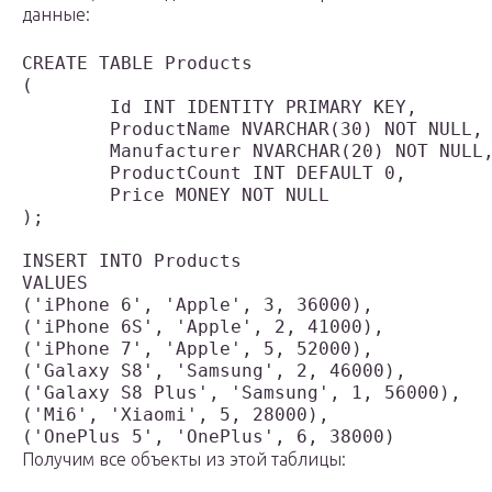
данные:
CREATE TABLE Products

(

	Id INT IDENTITY PRIMARY KEY,

	ProductName NVARCHAR(30) NOT NULL,

	Manufacturer NVARCHAR(20) NOT NULL,

	ProductCount INT DEFAULT 0,

	Price MONEY NOT NULL

);

INSERT INTO Products 

VALUES 

('iPhone 6', 'Apple', 3, 36000),

('iPhone 6S', 'Apple', 2, 41000),

('iPhone 7', 'Apple', 5, 52000),

('Galaxy S8', 'Samsung', 2, 46000),

('Galaxy S8 Plus', 'Samsung', 1, 56000),

('Mi6', 'Xiaomi', 5, 28000),

Получим все объекты из этой таблицы: