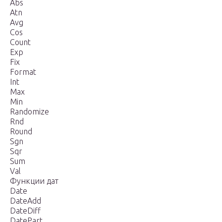
Abs
Atn
Avg
Cos
Count
Exp
Fix
Format
Int
Max
Min
Randomize
Rnd
Round
Sgn
Sqr
Sum
Val
Функции дат
Date
DateAdd
DateDiff
DatePart