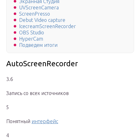
Экранная Студия
UVScreenCamera
ScreenPresso
Debut Video capture
IcecreamScreenRecorder
OBS Studio
HyperCam
Подведем итоги
AutoScreenRecorder
3.6
Запись со всех источников
5
Понятный
интерфейс
4