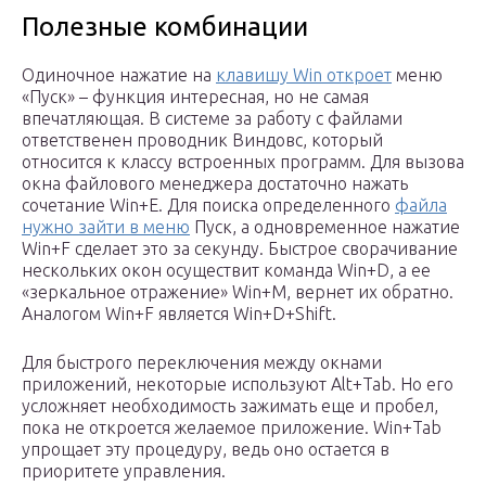
Полезные комбинации
Одиночное нажатие на
клавишу Win откроет
меню
«Пуск» – функция интересная, но не самая
впечатляющая. В системе за работу с файлами
ответственен проводник Виндовс, который
относится к классу встроенных программ. Для вызова
окна файлового менеджера достаточно нажать
сочетание Win+E. Для поиска определенного
файла
нужно зайти в меню
Пуск, а одновременное нажатие
Win+F сделает это за секунду. Быстрое сворачивание
нескольких окон осуществит команда Win+D, а ее
«зеркальное отражение» Win+M, вернет их обратно.
Аналогом Win+F является Win+D+Shift.
Для быстрого переключения между окнами
приложений, некоторые используют Alt+Tab. Но его
усложняет необходимость зажимать еще и пробел,
пока не откроется желаемое приложение. Win+Tab
упрощает эту процедуру, ведь оно остается в
приоритете управления.