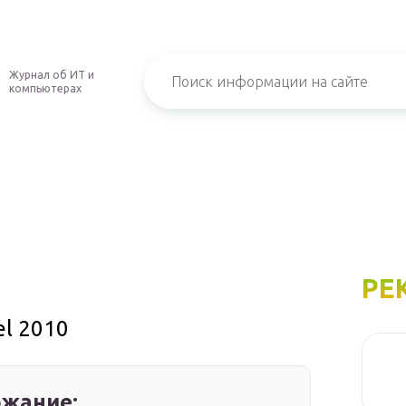
Журнал об ИТ и
компьютерах
РЕ
el 2010
жание: