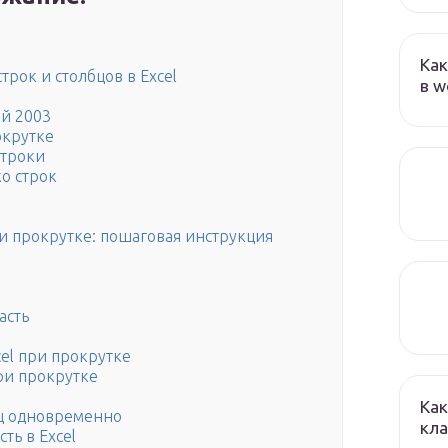
Как
трок и столбцов в Excel
в w
ей 2003
окрутке
строки
ко строк
ри прокрутке: пошаговая инструкция
асть
cel при прокрутке
при прокрутке
Как
ец одновременно
кла
ть в Excel