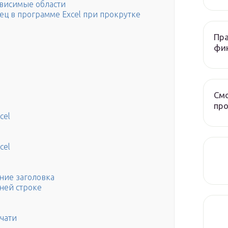
ависимые области
ец в программе Excel при прокрутке
Пра
фи
Смо
про
cel
cel
ение заголовка
ней строке
а
чати