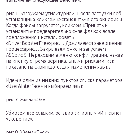
выполняем следующие действия.
рис.1. Загружаем утилитурис.2. После загрузки веб-
установщика кликаем «Установить» в его окнерис.3.
Когда файлы загрузятся, кликаем «Принять и
установить» предварительно сняв флажок возле
предложения инсталлировать
«DriverBoosterFree»рис.4. Дожидаемся завершения
процессарис.5. Закрываем онко и запускаем
ASCрис.6. Переходим в меню конфигурации, нажав
на кнопку с тремя вертикальными рисками, как
показано на скриншоте, для изменения языка
Идем в один из нижних пунктов списка параметров
«User&Interface» и выбираем язык.
рис.7. Жмем «Ок»
Убираем все флажки, оставив активным «Интернет
ускорение».
рис.8. Жмем «Пуск»